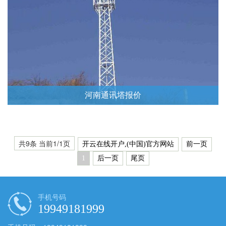
河南通讯塔报价
Read More
共9条 当前1/1页
开云在线开户,(中国)官方网站
前一页
1
后一页
尾页
手机号码
19949181999