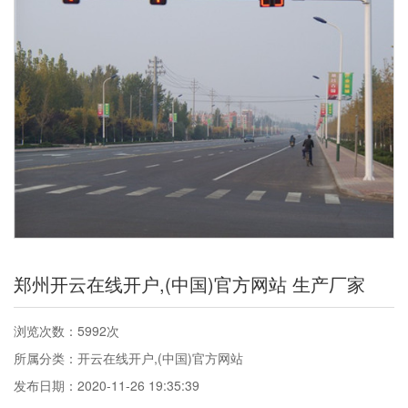
郑州开云在线开户,(中国)官方网站 生产厂家
浏览次数：5992次
所属分类：开云在线开户,(中国)官方网站
发布日期：2020-11-26 19:35:39