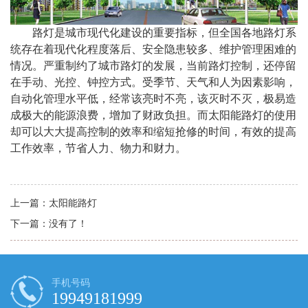
路灯是城市现代化建设的重要指标，但全国各地路灯系
统存在着现代化程度落后、安全隐患较多、维护管理困难的
情况。严重制约了城市路灯的发展，当前路灯控制，还停留
在手动、光控、钟控方式。受季节、天气和人为因素影响，
自动化管理水平低，经常该亮时不亮，该灭时不灭，极易造
成极大的能源浪费，增加了财政负担。而太阳能路灯的使用
却可以大大提高控制的效率和缩短抢修的时间，有效的提高
工作效率，节省人力、物力和财力。
上一篇：
太阳能路灯
下一篇：
没有了！
手机号码
19949181999