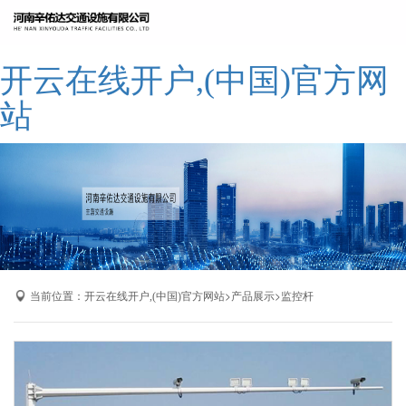
网站开云在线开户,(中国)官方网站
开云在线开户,(中国)官方网
公司简介
站
开云在线开户,(中国)官方网站
产品展示
成功案例
厂区展示
开云在线开户,(中国)官方网站
当前位置：
>
>
开云在线开户,(中国)官方网站
产品展示
监控杆