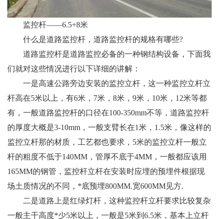
监控杆——6.5+8米
什么是道路监控杆，道路监控杆的规格有哪些?
道路监控杆是道路监控必备的一种钢结构设备，下面我
们就对这些情况进行以下详细的讲解：
一是高速公路旁边安装的监控立杆，这一种监控立杆立
杆高在5米以上，有6米，7米，8米，9米，10米，12米等都
有，一般道路监控杆的口径在100-350mm不等，道路监控杆
的厚度大概是3-10mm，一般支臂长在1米，1.5米，像这样的
监控立杆那的材质，工艺都也要求，5米的监控立杆一般立
杆的粗度不低于140MM，管厚不底于4MM，一般都应该用
165MM的钢管，监控杆立杆在安装时应埋的预埋件根据现
场土质情况的不同，*底预埋800MM.宽600MM见方.
二是道路上是红绿灯杆，这种监控杆立杆要求比较复杂
一般主干高度*少5米以上，一般是5米到6.5米，基本上立杆