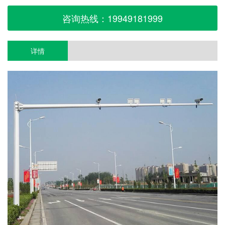
咨询热线：19949181999
详情